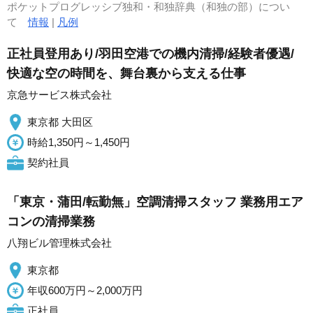
ポケットプログレッシブ独和・和独辞典（和独の部）につい
て
情報
|
凡例
正社員登用あり/羽田空港での機内清掃/経験者優遇/
快適な空の時間を、舞台裏から支える仕事
京急サービス株式会社
東京都 大田区
時給1,350円～1,450円
契約社員
「東京・蒲田/転勤無」空調清掃スタッフ 業務用エア
コンの清掃業務
八翔ビル管理株式会社
東京都
年収600万円～2,000万円
正社員