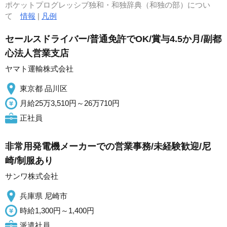
ポケットプログレッシブ独和・和独辞典（和独の部）につい
て
情報
|
凡例
セールスドライバー/普通免許でOK/賞与4.5か月/副都
心法人営業支店
ヤマト運輸株式会社
東京都 品川区
月給25万3,510円～26万710円
正社員
非常用発電機メーカーでの営業事務/未経験歓迎/尼
崎/制服あり
サンワ株式会社
兵庫県 尼崎市
時給1,300円～1,400円
派遣社員