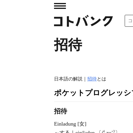
招待
日本語の解説｜
招待
とは
ポケットプログレッシ
招待
Einladung [女]
4
+3
～する｜ein|laden 〔
j
zu
〕.