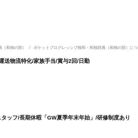
典（和独の部）
ポケットプログレッシブ独和・和独辞典（和独の部）に
運送物流特化/家族手当/賞与2回/日勤
タッフ/長期休暇「GW夏季年末年始」/研修制度あり