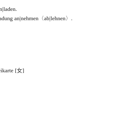
laden.
 an|nehmen〈ab|lehnen〉.
ikarte [女]