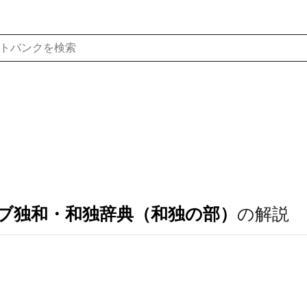
ブ独和・和独辞典（和独の部）
の解説