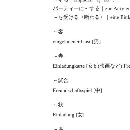
パーティーに～する｜zur Party ein|
～を受ける〈断わる〉｜eine Einladung
～客
eingeladener Gast [男]
～券
Einladungkarte [女]; (映画など) Fre
～試合
Freundschaftsspiel [中]
～状
Einladung [女]
～席