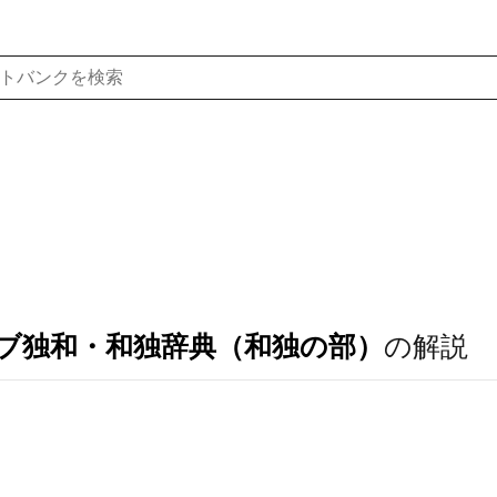
ブ独和・和独辞典（和独の部）
の解説