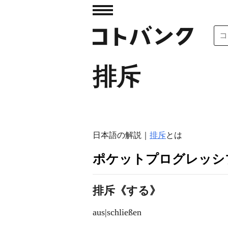
排斥
日本語の解説｜
排斥
とは
ポケットプログレッシ
排斥《する》
aus|schließen