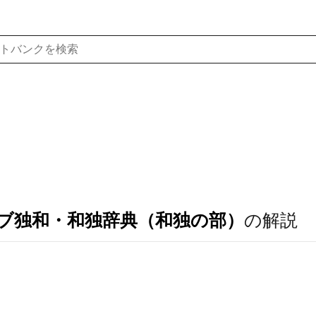
ブ独和・和独辞典（和独の部）
の解説