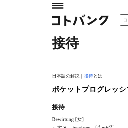
接待
日本語の解説｜
接待
とは
ポケットプログレッシ
接待
Bewirtung [女]
4
+3
～する｜bewirten 〔
j
mit
〕