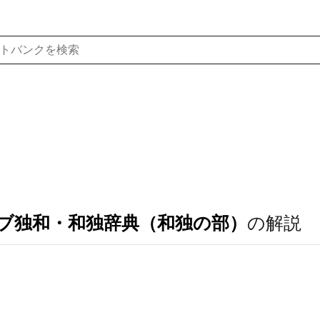
ブ独和・和独辞典（和独の部）
の解説