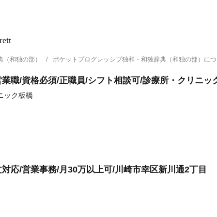
rett
典（和独の部）
ポケットプログレッシブ独和・和独辞典（和独の部）に
業職/資格必須/正職員/シフト相談可/診療所・クリニッ
リニック板橋
応/営業事務/月30万以上可/川崎市幸区新川通2丁目