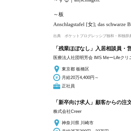
～板
Anschlagstafel [女]; das schwarze B
出典
ポケットプログレッシブ独和・和独辞
「残業ほぼなし」入居相談員・営
医療法人社団明芳会 IMS MeーLifeク
東京都 板橋区
月給20万4,400円～
正社員
「新卒向け求人」顧客からの注文対
株式会社Creer
神奈川県 川崎市