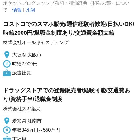
ポケットプログレッシブ独和・和独辞典（和独の部）につい
て
情報
|
凡例
コストコでのスマホ販売/通信経験者歓迎/日払いOK/
時給2000円/退職金制度あり/交通費全額支給
株式会社オールキャスティング
大阪府 大阪市
時給2,000円
派遣社員
ドラッグストアでの登録販売者/経験可能/交通費あ
り/資格手当/退職金制度
株式会社スギ薬局
愛知県 江南市
年収345万円～550万円
正社員