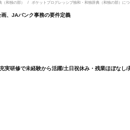
典（和独の部）
ポケットプログレッシブ独和・和独辞典（和独の部）に
画、JAバンク事務の要件定義
躍/充実研修で未経験から活躍/土日祝休み・残業ほぼなし