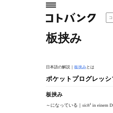
板挟み
日本語の解説｜
板挟み
とは
ポケットプログレッシ
板挟み
4
～になっている｜
sich
in einem D