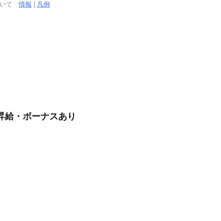
ついて
情報
|
凡例
/昇給・ボーナスあり