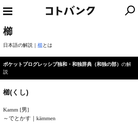
櫛
日本語の解説｜
櫛
とは
ポケットプログレッシブ独和・和独辞典（和独の部）
の解
説
櫛(くし)
Kamm [男]
～でとかす｜kämmen