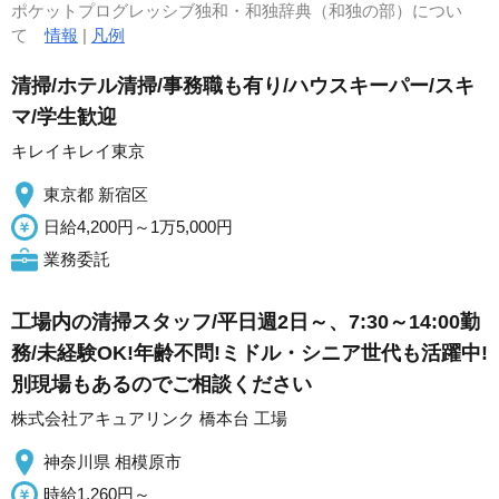
ポケットプログレッシブ独和・和独辞典（和独の部）につい
て
情報
|
凡例
清掃/ホテル清掃/事務職も有り/ハウスキーパー/スキ
マ/学生歓迎
キレイキレイ東京
東京都 新宿区
日給4,200円～1万5,000円
業務委託
工場内の清掃スタッフ/平日週2日～、7:30～14:00勤
務/未経験OK!年齢不問!ミドル・シニア世代も活躍中!
別現場もあるのでご相談ください
株式会社アキュアリンク 橋本台 工場
神奈川県 相模原市
時給1,260円～