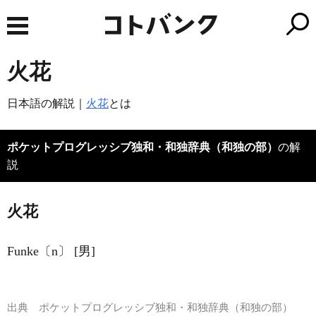
火花
日本語の解説｜
火花
とは
ポケットプログレッシブ独和・和独辞典（和独の部）
の解
説
火花
Funke〔n〕 [男]
出典
ポケットプログレッシブ独和・和独辞典（和独の部）