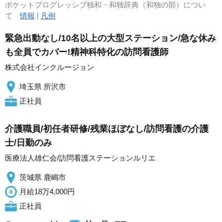
ポケットプログレッシブ独和・和独辞典（和独の部）につい
て
情報
|
凡例
緊急出動なし/10名以上の大型ステーション/急な休み
も全員でカバー!精神科特化の訪問看護師
株式会社インクルージョン
埼玉県 所沢市
正社員
介護職員/初任者研修/残業ほぼなし/訪問看護の介護
士/日勤のみ
医療法人雄仁会/訪問看護ステーションルリエ
茨城県 鹿嶋市
月給18万4,000円
正社員