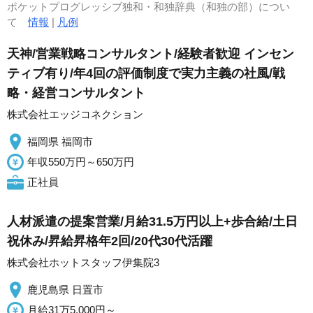
ポケットプログレッシブ独和・和独辞典（和独の部）につい
て
情報
|
凡例
天神/営業戦略コンサルタント/経験者歓迎 インセン
ティブ有り/年4回の評価制度で実力主義の社風/戦
略・経営コンサルタント
株式会社エッジコネクション
福岡県 福岡市
年収550万円～650万円
正社員
人材派遣の提案営業/月給31.5万円以上+歩合給/土日
祝休み/昇給昇格年2回/20代30代活躍
株式会社ホットスタッフ伊集院3
鹿児島県 日置市
月給31万5,000円～