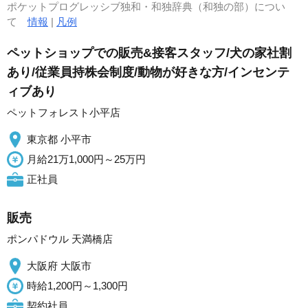
ポケットプログレッシブ独和・和独辞典（和独の部）につい
て
情報
|
凡例
ペットショップでの販売&接客スタッフ/犬の家社割
あり/従業員持株会制度/動物が好きな方/インセンテ
ィブあり
ペットフォレスト小平店
東京都 小平市
月給21万1,000円～25万円
正社員
販売
ポンパドウル 天満橋店
大阪府 大阪市
時給1,200円～1,300円
契約社員