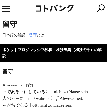
留守
日本語の解説｜
留守
とは
ポケットプログレッシブ独和・和独辞典（和独の部）
の解
説
留守
Abwesenheit [女]
～である〈にしている〉｜nicht zu Hause sein.
2
人の～中に｜in〈während〉
j
Abwesenheit.
～がちである｜oft nicht zu Hause sein.