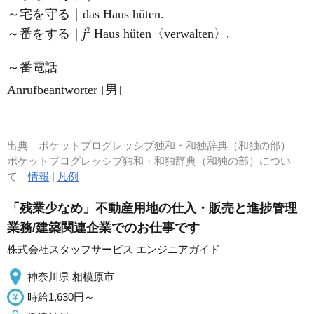
～宅を守る｜das Haus hüten.
2
～番をする｜
j
Haus hüten〈verwalten〉.
～番電話
Anrufbeantworter [男]
出典
ポケットプログレッシブ独和・和独辞典（和独の部）
ポケットプログレッシブ独和・和独辞典（和独の部）につい
て
情報
|
凡例
「残業少なめ」不動産用地の仕入・販売と進捗管理
業務/建築関連企業でのお仕事です
株式会社スタッフサービス エンジニアガイド
神奈川県 相模原市
時給1,630円～