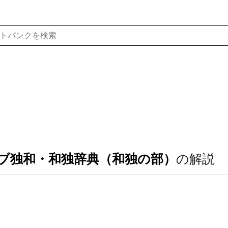
ブ独和・和独辞典（和独の部）
の解説