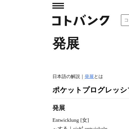
発展
日本語の解説｜
発展
とは
ポケットプログレッシ
発展
Entwicklung [女]
4
～する｜
sich
entwickeln.