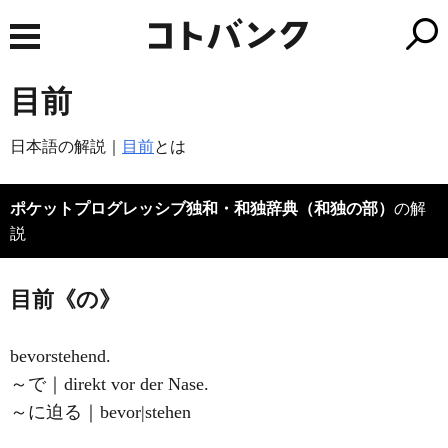
目前
日本語の解説｜
目前
とは
ポケットプログレッシブ独和・和独辞典（和独の部）
の解
説
目前《の》
bevorstehend.
～で｜direkt vor der Nase.
～に迫る｜bevor|stehen