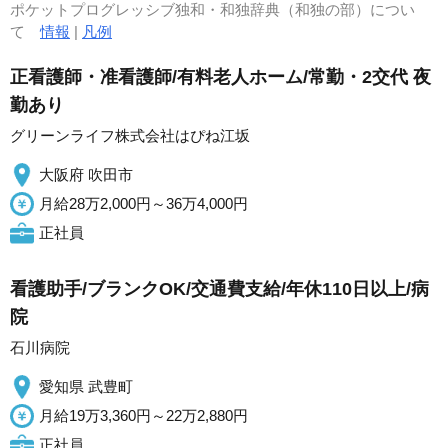
ポケットプログレッシブ独和・和独辞典（和独の部）につい
て
情報
|
凡例
正看護師・准看護師/有料老人ホーム/常勤・2交代 夜
勤あり
グリーンライフ株式会社はぴね江坂
大阪府 吹田市
月給28万2,000円～36万4,000円
正社員
看護助手/ブランクOK/交通費支給/年休110日以上/病
院
石川病院
愛知県 武豊町
月給19万3,360円～22万2,880円
正社員