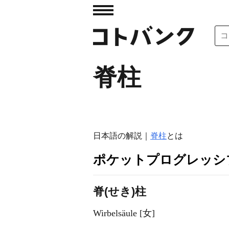
脊柱
日本語の解説｜
脊柱
とは
ポケットプログレッシ
脊(せき)柱
Wirbelsäule [女]