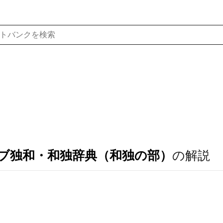
ブ独和・和独辞典（和独の部）
の解説