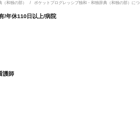
典（和独の部）
ポケットプログレッシブ独和・和独辞典（和独の部）に
/年休110日以上/病院
看護師