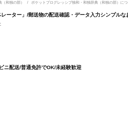
典（和独の部）
ポケットプログレッシブ独和・和独辞典（和独の部）に
レーター」/郵送物の配送確認・データ入力シンプルなお
社
ビニ配送/普通免許でOK/未経験歓迎