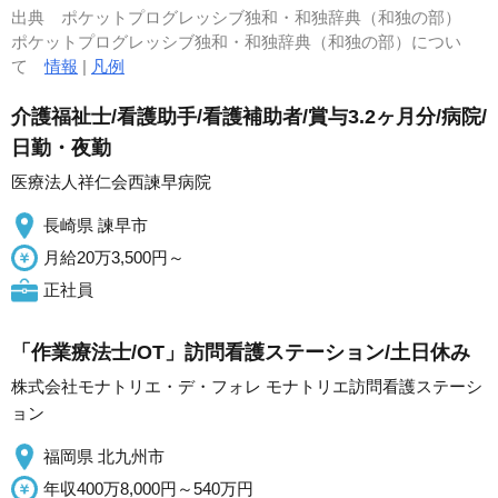
出典
ポケットプログレッシブ独和・和独辞典（和独の部）
ポケットプログレッシブ独和・和独辞典（和独の部）につい
て
情報
|
凡例
介護福祉士/看護助手/看護補助者/賞与3.2ヶ月分/病院/
日勤・夜勤
医療法人祥仁会西諫早病院
長崎県 諫早市
月給20万3,500円～
正社員
「作業療法士/OT」訪問看護ステーション/土日休み
株式会社モナトリエ・デ・フォレ モナトリエ訪問看護ステーシ
ョン
福岡県 北九州市
年収400万8,000円～540万円