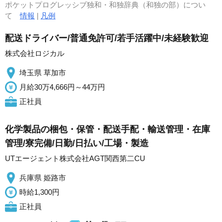
ポケットプログレッシブ独和・和独辞典（和独の部）につい
て
情報
|
凡例
配送ドライバー/普通免許可/若手活躍中/未経験歓迎
株式会社ロジカル
埼玉県 草加市
月給30万4,666円～44万円
正社員
化学製品の梱包・保管・配送手配・輸送管理・在庫
管理/寮完備/日勤/日払い/工場・製造
UTエージェント株式会社AGT関西第二CU
兵庫県 姫路市
時給1,300円
正社員