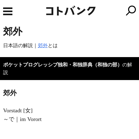
郊外
日本語の解説｜
郊外
とは
ポケットプログレッシブ独和・和独辞典（和独の部）
の解
説
郊外
Vorstadt [女]
～で｜im Vorort