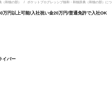
典（和独の部）
ポケットプログレッシブ独和・和独辞典（和独の部）に
0万円以上可能/入社祝い金20万円/普通免許で入社OK
ライバー