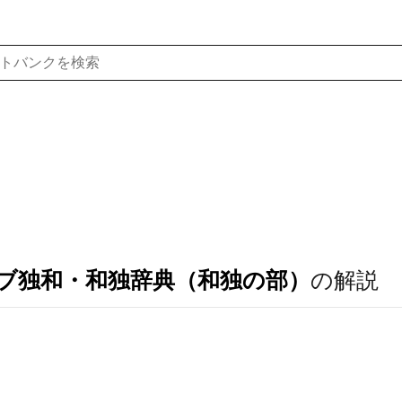
ブ独和・和独辞典（和独の部）
の解説