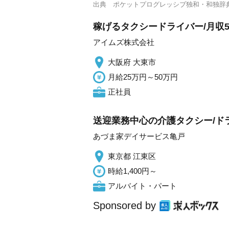
出典
ポケットプログレッシブ独和・和独辞
稼げるタクシードライバー/月収5
アイムズ株式会社
大阪府 大東市
月給25万円～50万円
正社員
送迎業務中心の介護タクシー/ド
あづま家デイサービス亀戸
東京都 江東区
時給1,400円～
アルバイト・パート
Sponsored by