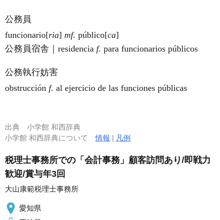
公務員
funciona
rio
[
ria
]
mf.
públi
co
[
ca
]
公務員宿舎｜residencia
f.
para funcionarios públicos
公務執行妨害
obstrucción
f.
al ejercicio de las funciones públicas
出典
小学館 和西辞典
小学館 和西辞典について
情報
|
凡例
税理士事務所での「会計事務」顧客訪問あり/即戦力
歓迎/賞与年3回
大山康範税理士事務所
愛知県