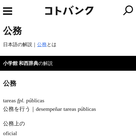
公務
日本語の解説｜
公務
とは
小学館 和西辞典
の解説
公務
tareas
fpl.
públicas
公務を行う｜desempeñar tareas públicas
公務上の
oficial