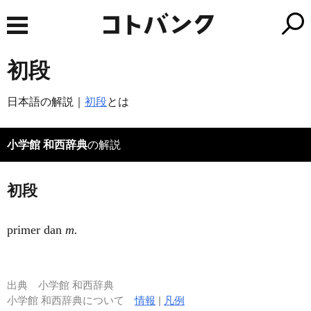
初段
日本語の解説｜
初段
とは
小学館 和西辞典
の解説
初段
primer dan
m.
出典
小学館 和西辞典
小学館 和西辞典について
情報
|
凡例