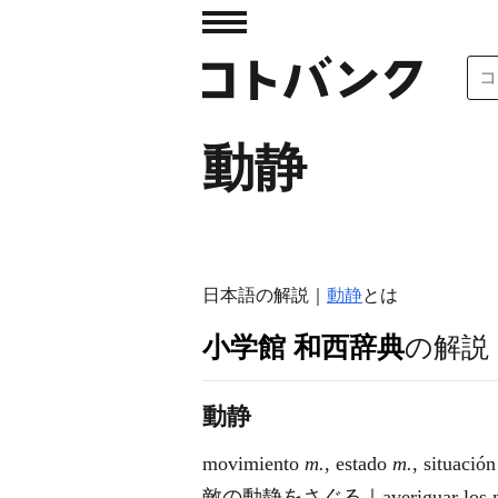
動静
日本語の解説｜
動静
とは
小学館 和西辞典
の解説
動静
movimiento
m.
, estado
m.
, situació
敵の動静をさぐる｜averiguar los movi