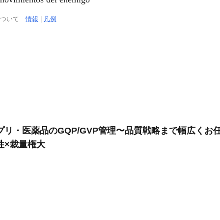
について
情報
|
凡例
リ・医薬品のGQP/GVP管理〜品質戦略まで幅広くお任
性×裁量権大