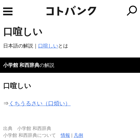
口喧しい
日本語の解説｜
口喧しい
とは
小学館 和西辞典
の解説
口喧しい
⇒
くちうるさい（口煩い）
出典
小学館 和西辞典
小学館 和西辞典について
情報
|
凡例