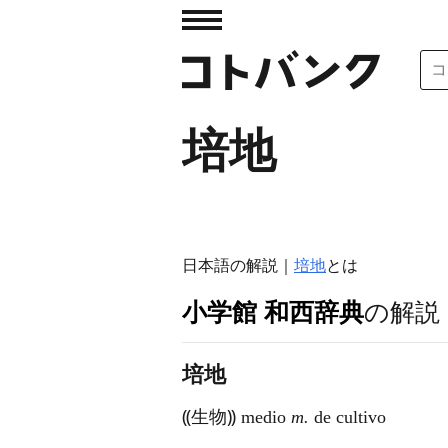
培地
日本語の解説｜
培地
とは
小学館 和西辞典
の解説
培地
⸨生物⸩ medio
m.
de cultivo