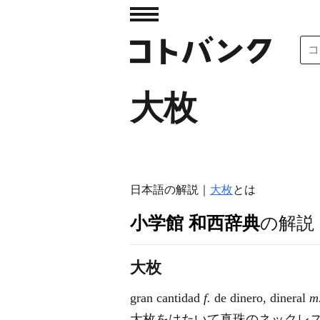
大枚
日本語の解説｜
大枚
とは
小学館 和西辞典
の解説
大枚
gran cantidad
f.
de dinero, dineral
m
大枚をはたいて真珠のネックレスを買う｜gastar 