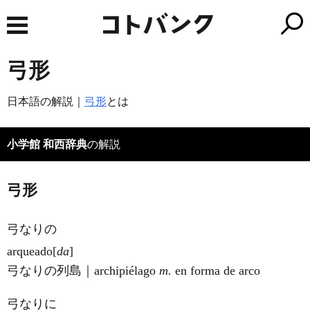
弓形
日本語の解説｜
弓形
とは
小学館 和西辞典
の解説
弓形
弓なりの
arquea
do
[
da
]
弓なりの列島｜archipiélago
m.
en forma de arco
弓なりに