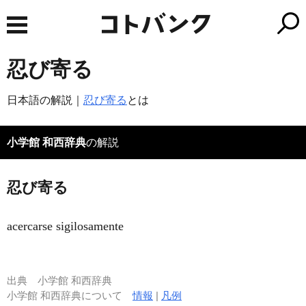
忍び寄る
日本語の解説｜
忍び寄る
とは
小学館 和西辞典
の解説
忍び寄る
acercarse sigilosamente
出典
小学館 和西辞典
小学館 和西辞典について
情報
|
凡例