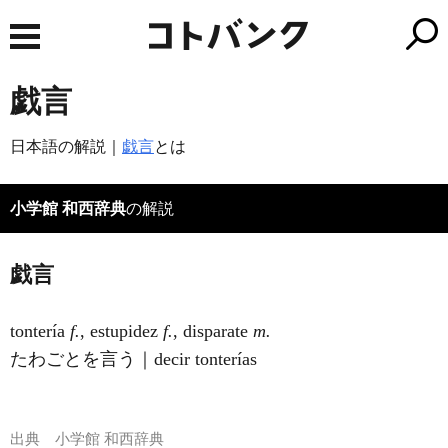
戯言
日本語の解説｜
戯言
とは
小学館 和西辞典
の解説
戯言
tontería
f.
, estupidez
f.
, disparate
m.
たわごとを言う｜decir tonterías
出典
小学館 和西辞典