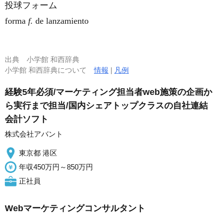
投球フォーム
forma
f.
de lanzamiento
出典
小学館 和西辞典
小学館 和西辞典について
情報
|
凡例
経験5年必須/マーケティング担当者web施策の企画か
ら実行まで担当/国内シェアトップクラスの自社連結
会計ソフト
株式会社アバント
東京都 港区
年収450万円～850万円
正社員
Webマーケティングコンサルタント