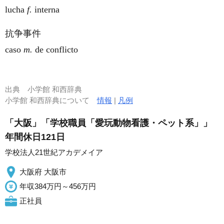
lucha
f.
interna
抗争事件
caso
m.
de conflicto
出典
小学館 和西辞典
小学館 和西辞典について
情報
|
凡例
「大阪」「学校職員「愛玩動物看護・ペット系」」
年間休日121日
学校法人21世紀アカデメイア
大阪府 大阪市
年収384万円～456万円
正社員