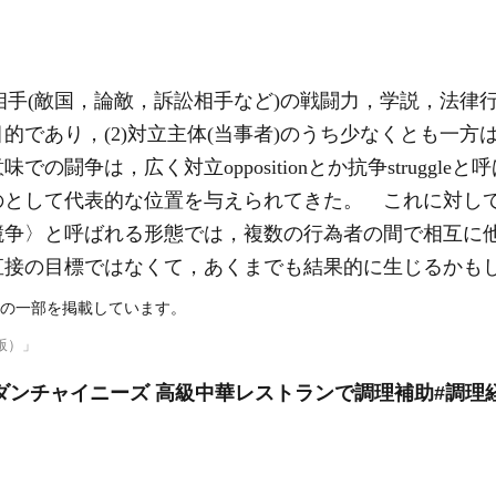
)相手(敵国，論敵，訴訟相手など)の戦闘力，学説，法律
的であり，(2)対立主体(当事者)のうち少なくとも一方
の闘争は，広く対立oppositionとか抗争struggl
のとして代表的な位置を与えられてきた。 これに対し
競争
〉と呼ばれる形態では，複数の行為者の間で相互に
直接の目標ではなくて，あくまでも結果的に生じるかも
の一部を掲載しています。
版）」
ンチャイニーズ 高級中華レストランで調理補助#調理経験