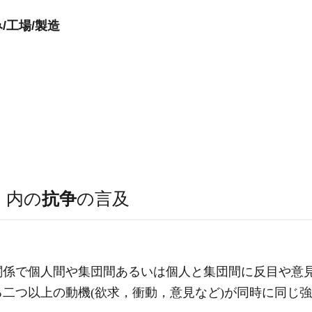
/工場/製造
）
内の
抗争
の言及
関係で個人間や集団間あるいは個人と集団間に反目や意
二つ以上の動機(欲求，衝動，意見など)が同時に同じ