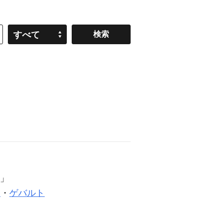
すべて
」
闘
・
ゲバルト