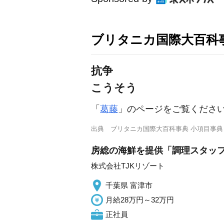
ブリタニカ国際大百科
抗争
こうそう
「
葛藤
」のページをご覧くださ
出典
ブリタニカ国際大百科事典 小項目事典
房総の海鮮を提供「調理スタッフ」
株式会社TJKリゾート
千葉県 富津市
月給28万円～32万円
正社員