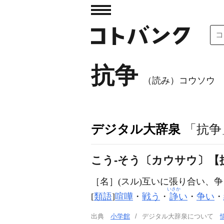
抗争
（読み）コウソウ
デジタル大辞泉
「抗争
こう‐そう〔カウサウ〕【
［名］
(スル)
互いに張り合い、争
いさか
[
類語
]
喧嘩
・
戦う
・
諍
い
・
争い
・
出典
小学館
デジタル大辞泉について