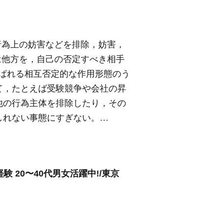
行為上の妨害などを排除，妨害，
は他方を，自己の否定すべき相手
eと呼ばれる相互否定的な作用形態のう
て，たとえば受験競争や会社の昇
他の行為主体を排除したり，その
しれない事態にすぎない。…
 20〜40代男女活躍中!/東京