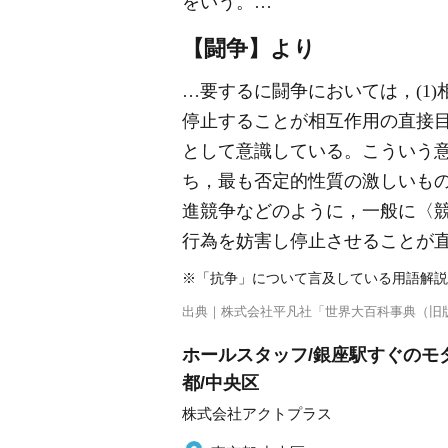
をいう。…
【闘争】より
…要するに闘争においては，(1
停止することが相互作用の直接目
として意識している。こういう意味で
ち，最も否定的性質の激しいも
進競争などのように，一般に〈
行為を妨害し停止させることが
※「抗争」について言及している用語解説
出典｜
株式会社平凡社「世界大百科事典（旧
ホールスタッフ/銀座駅すぐのモダ
都/中央区
株式会社アクトプラス