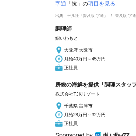
字通
「抗」の
項目を見る
。
出典
平凡社「普及版 字通」
普及版 字
調理師
鮨いわもと
大阪府 大阪市
月給40万円～45万円
正社員
房総の海鮮を提供「調理スタッフ」
株式会社TJKリゾート
千葉県 富津市
月給28万円～32万円
正社員
Sponsored by