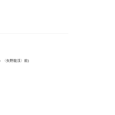
）〈矢野龍渓〉前)