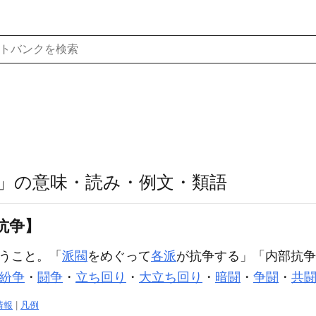
」の意味・読み・例文・類語
抗争】
うこと。「
派閥
をめぐって
各派
が
抗争
する」「内部
抗争
紛争
・
闘争
・
立ち回り
・
大立ち回り
・
暗闘
・
争闘
・
共
情報
|
凡例