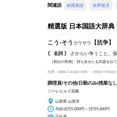
関連語
経国美談
矢野龍渓
精選版 日本国語大辞典
こう‐そう
【抗争】
カウサウ
〘 名詞 〙
さからい争うこと。張
[初出の実例]「持ち合せたる武器を以て
出典
精選版 日本国語大辞典
精選版 日本国語
調理員/その他/日勤のみ/残業な
ソーレヒルズ花楯
山形県 山形市
月給18万5,000円～19万5,000円
正社員