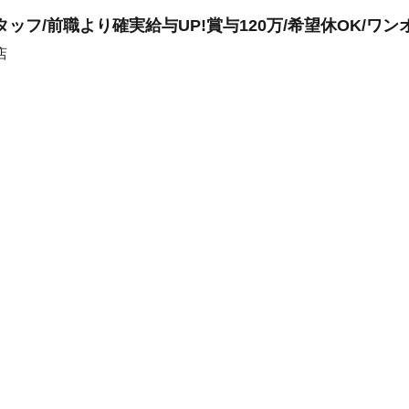
ッフ/前職より確実給与UP!賞与120万/希望休OK/ワン
店