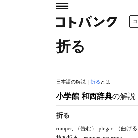
折る
日本語の解説｜
折る
とは
小学館 和西辞典
の解説
折る
romper, （畳む） plegar, （曲げる）
枝を折る｜romper una rama