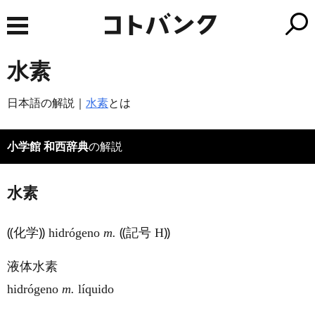
水素
日本語の解説｜
水素
とは
小学館 和西辞典
の解説
水素
⸨化学⸩ hidrógeno
m.
⸨記号 H⸩
液体水素
hidrógeno
m.
líquido