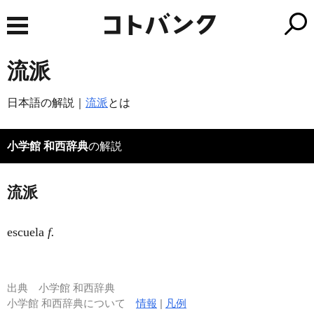
流派
日本語の解説｜
流派
とは
小学館 和西辞典
の解説
流派
escuela
f.
出典
小学館 和西辞典
小学館 和西辞典について
情報
|
凡例