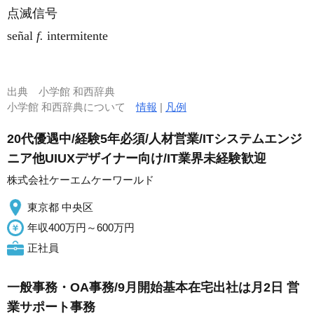
点滅信号
señal
f.
intermitente
出典
小学館 和西辞典
小学館 和西辞典について
情報
|
凡例
20代優遇中/経験5年必須/人材営業/ITシステムエンジ
ニア他UIUXデザイナー向け/IT業界未経験歓迎
株式会社ケーエムケーワールド
東京都 中央区
年収400万円～600万円
正社員
一般事務・OA事務/9月開始基本在宅出社は月2日 営
業サポート事務