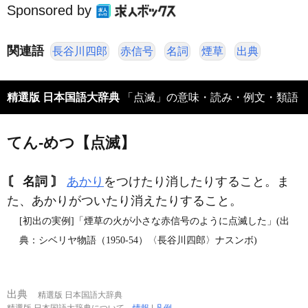
Sponsored by
関連語
長谷川四郎
赤信号
名詞
煙草
出典
精選版 日本国語大辞典
「点滅」の意味・読み・例文・類語
てん‐めつ【点滅】
〘 名詞 〙
あかり
をつけたり消したりすること。ま
た、あかりがついたり消えたりすること。
[初出の実例]「煙草の火が小さな赤信号のように点滅した」(出
典：シベリヤ物語（1950‐54）〈長谷川四郎〉ナスンボ)
出典
精選版 日本国語大辞典