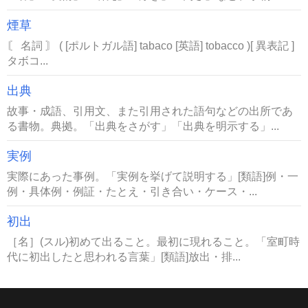
煙草
〘 名詞 〙 ( [ポルトガル語] tabaco [英語] tobacco )[ 異表記 ]
タボコ...
出典
故事・成語、引用文、また引用された語句などの出所であ
る書物。典拠。「出典をさがす」「出典を明示する」...
実例
実際にあった事例。「実例を挙げて説明する」[類語]例・一
例・具体例・例証・たとえ・引き合い・ケース・...
初出
［名］(スル)初めて出ること。最初に現れること。「室町時
代に初出したと思われる言葉」[類語]放出・排...