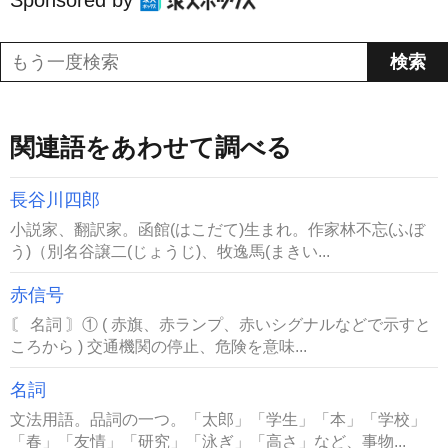
Sponsored by
関連語をあわせて調べる
長谷川四郎
小説家、翻訳家。函館(はこだて)生まれ。作家林不忘(ふぼ
う)（別名谷譲二(じょうじ)、牧逸馬(まきい...
赤信号
〘 名詞 〙① ( 赤旗、赤ランプ、赤いシグナルなどで示すと
ころから ) 交通機関の停止、危険を意味...
名詞
文法用語。品詞の一つ。「太郎」「学生」「本」「学校」
「春」「友情」「研究」「泳ぎ」「高さ」など、事物...