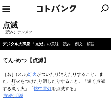
点滅
（読み）テンメツ
デジタル大辞泉
「点滅」の意味・読み・例文・類語
てん‐めつ【点滅】
［名］
(スル)
灯火
がついたり消えたりすること。ま
た、灯火をつけたり消したりすること。「遠く
点滅
いさ
する
漁
り火」「
懐中電灯
を
点滅
する」
[
類語
]
明滅