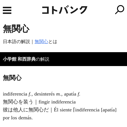
無関心
日本語の解説｜
無関心
とは
小学館 和西辞典
の解説
無関心
indiferencia
f.
, desinterés
m.
, apatía
f.
無関心を装う｜fingir indiferencia
彼は他人に無関心だ｜Él siente ⌈indiferencia [apatía]
por los demás.