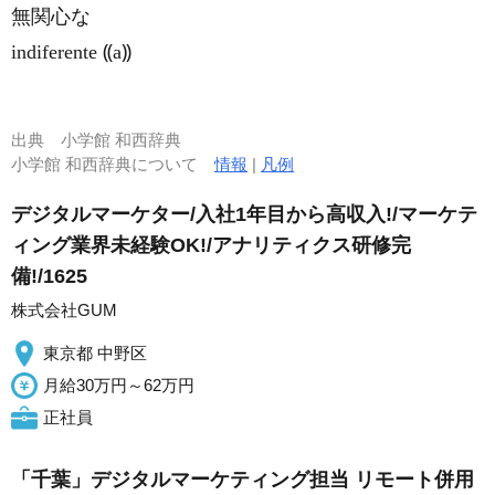
無関心な
indiferente ⸨a⸩
出典
小学館 和西辞典
小学館 和西辞典について
情報
|
凡例
デジタルマーケター/入社1年目から高収入!/マーケテ
ィング業界未経験OK!/アナリティクス研修完
備!/1625
株式会社GUM
東京都 中野区
月給30万円～62万円
正社員
「千葉」デジタルマーケティング担当 リモート併用