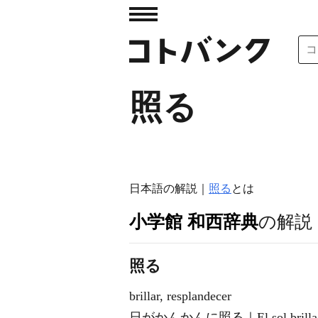
照る
日本語の解説｜
照る
とは
小学館 和西辞典
の解説
照る
brillar, resplandecer
日がかんかんに照る｜El sol brilla intens