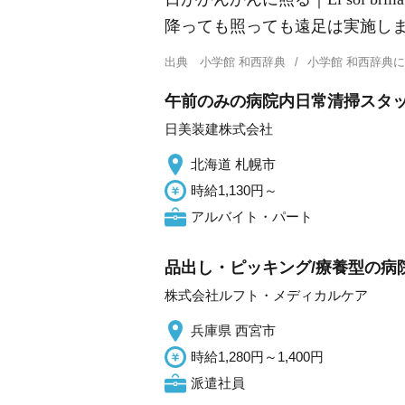
降っても照っても遠足は実施します｜La excursi
出典
小学館 和西辞典
小学館 和西辞典
午前のみの病院内日常清掃スタ
日美装建株式会社
北海道 札幌市
時給1,130円～
アルバイト・パート
品出し・ピッキング/療養型の病
株式会社ルフト・メディカルケア
兵庫県 西宮市
時給1,280円～1,400円
派遣社員