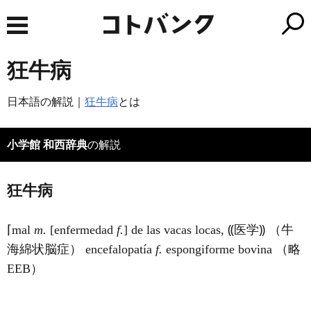
狂牛病
日本語の解説｜
狂牛病
とは
小学館 和西辞典
の解説
狂牛病
⌈mal
m.
[enfermedad
f.
] de las vacas locas, ⸨医学⸩ （牛
海綿状脳症） encefalopatía
f.
espongiforme bovina （略
EEB）