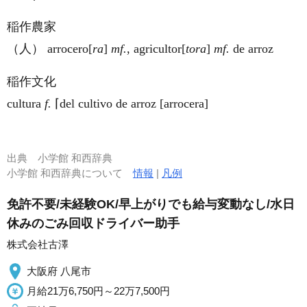
稲作農家
（人） arroce
ro
[
ra
]
mf.
, agricul
tor
[
tora
]
mf.
de arroz
稲作文化
cultura
f.
⌈del cultivo de arroz [arrocera]
出典
小学館 和西辞典
小学館 和西辞典について
情報
|
凡例
免許不要/未経験OK/早上がりでも給与変動なし/水日
休みのごみ回収ドライバー助手
株式会社古澤
大阪府 八尾市
月給21万6,750円～22万7,500円