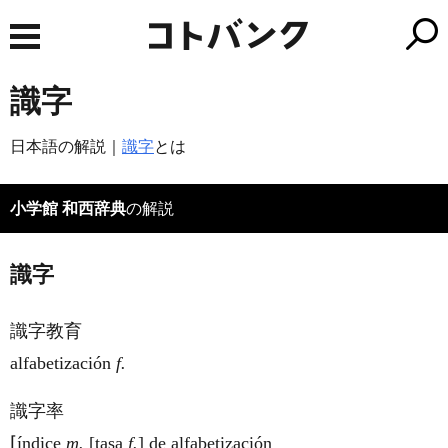
識字
日本語の解説｜
識字
とは
小学館 和西辞典
の解説
識字
識字教育
alfabetización
f.
識字率
⌈índice
m.
[tasa
f.
] de alfabetización