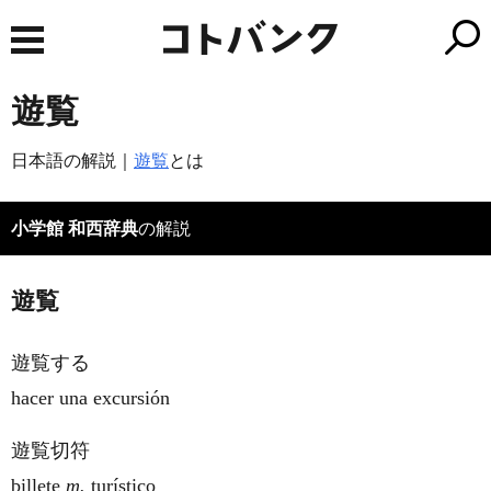
遊覧
日本語の解説｜
遊覧
とは
小学館 和西辞典
の解説
遊覧
遊覧する
hacer una excursión
遊覧切符
billete
m.
turístico