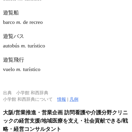
遊覧船
barco
m.
de recreo
遊覧バス
autobús
m.
turístico
遊覧飛行
vuelo
m.
turístico
出典
小学館 和西辞典
小学館 和西辞典について
情報
|
凡例
大阪/営業推進・営業企画 訪問看護や介護分野クリニ
ックの経営支援/地域医療を支え・社会貢献できる/戦
略・経営コンサルタント