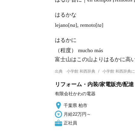
はるかな
leja
no
[
na
], remo
to
[
ta
]
はるかに
（程度） mucho más
富士山はこの山よりはるかに高い｜El monte 
出典
小学館 和西辞典
小学館 和西辞典
リフォーム・内装/家電販売/配達
有限会社かわの電器
千葉県 柏市
月給22万円～
正社員