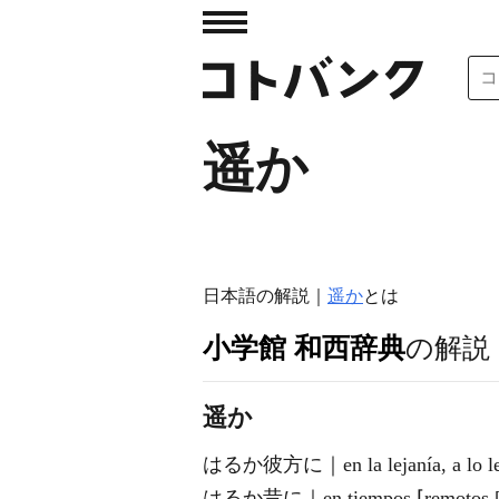
遥か
日本語の解説｜
遥か
とは
小学館 和西辞典
の解説
遥か
はるか彼方に｜en la lejanía, a lo le
はるか昔に｜en tiempos ⌈remotos [muy