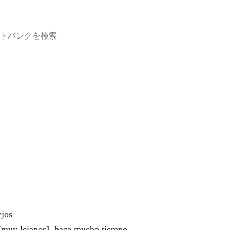
jos
 lejanos], hace mucho tiempo