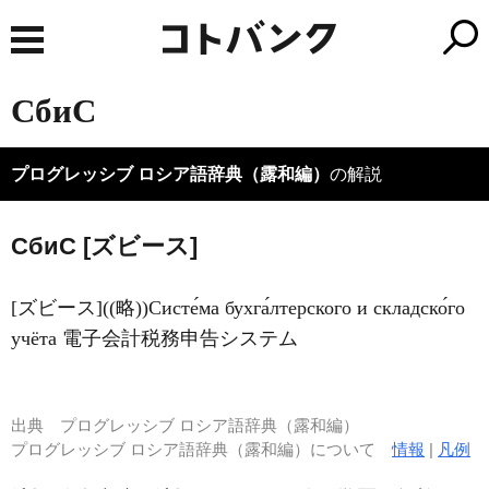
СбиС
プログレッシブ ロシア語辞典（露和編）
の解説
СбиС [ズビース]
[ズビース]((略))Систе́ма бухга́лтерского и складско́го
учёта 電子会計税務申告システム
出典
プログレッシブ ロシア語辞典（露和編）
プログレッシブ ロシア語辞典（露和編）について
情報
|
凡例