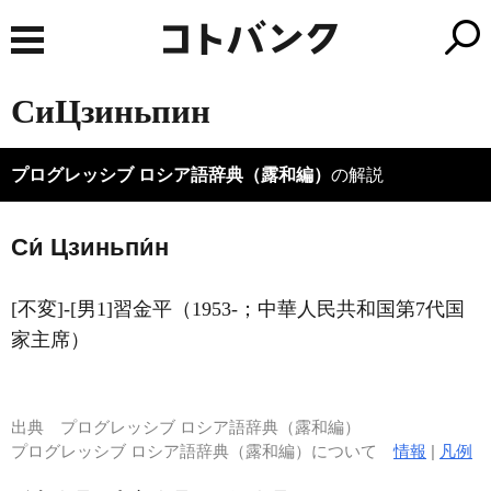
СиЦзиньпин
プログレッシブ ロシア語辞典（露和編）
の解説
Си́ Цзиньпи́н
[不変]-[男1]習金平（1953‐；中華人民共和国第7代国
家主席）
出典
プログレッシブ ロシア語辞典（露和編）
プログレッシブ ロシア語辞典（露和編）について
情報
|
凡例