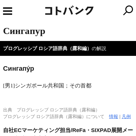
Сингапур
プログレッシブ ロシア語辞典（露和編）
の解説
Сингапу́р
[男1]シンガポール共和国；その首都
出典
プログレッシブ ロシア語辞典（露和編）
プログレッシブ ロシア語辞典（露和編）について
情報
|
凡例
自社ECマーケティング担当/ReFa・SIXPAD展開メー